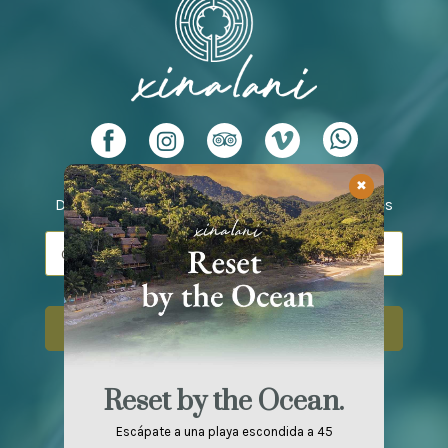
✖
Déjanos tu correo para mandarte promociones
2025 DERECHOS RESERVADOS
Reset by the Ocean.
FAQS
Escápate a una playa escondida a 45
EMPLEOS