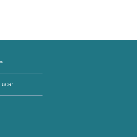
os
s saber