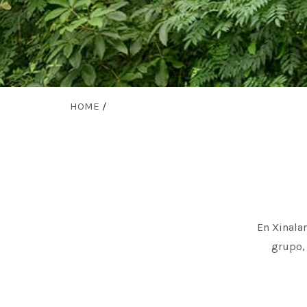
HOME
/
En Xinala
grupo,