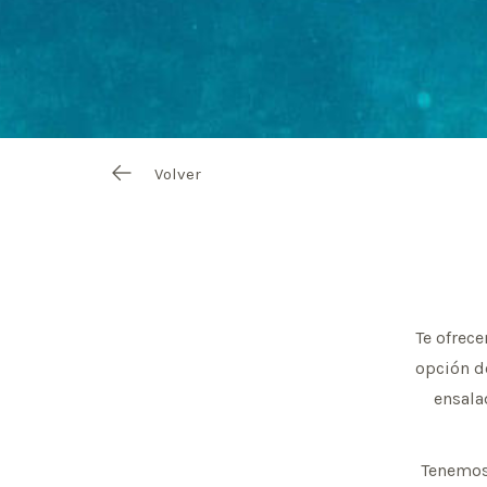
Volver
Te ofrec
opción de
ensala
Tenemos 