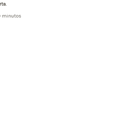
rta
.
30 minutos