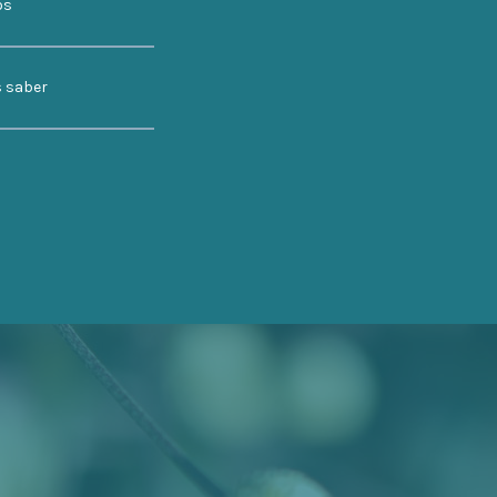
os
s saber