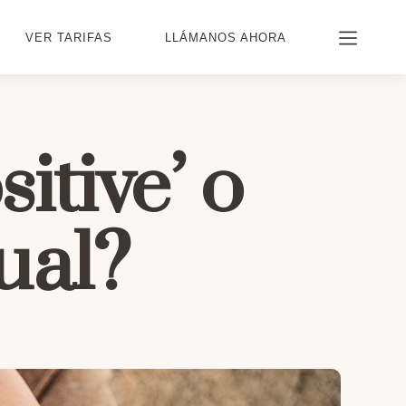
VER TARIFAS
LLÁMANOS AHORA
itive’ o
ual?