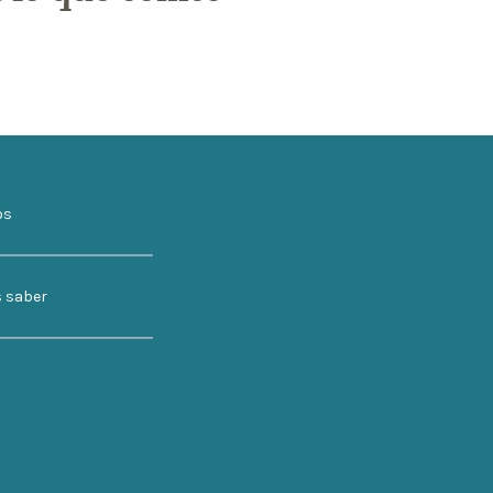
os
s saber