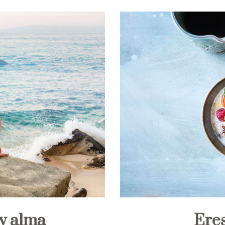
y alma
Eres