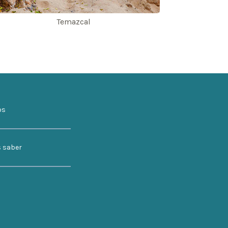
Temazcal
os
s saber