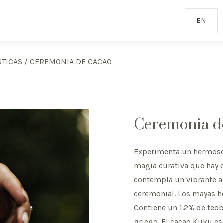
EN
STICAS
/
CEREMONIA DE CACAO
Ceremonia d
Experimenta un hermoso r
magia curativa que hay d
contempla un vibrante al
ceremonial. Los mayas h
Contiene un 1.2% de teob
griego. El cacao Kuku e