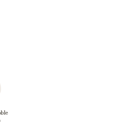
ble
a