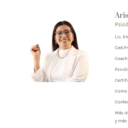
Ari
Psicó
Lic. E
Ced.Pr
Coach 
Psicól
Certi
Como 
Confer
Más de
y más 