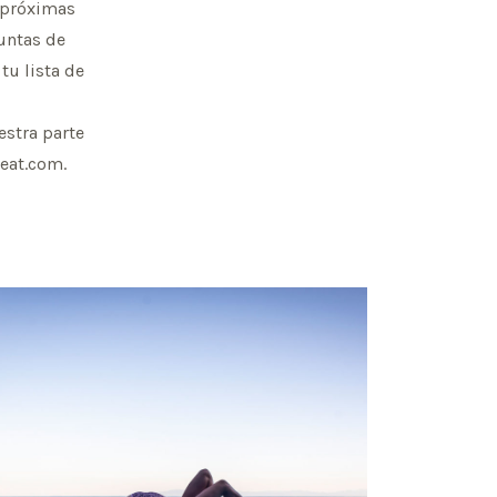
 próximas
untas de
tu lista de
estra parte
reat.com
.