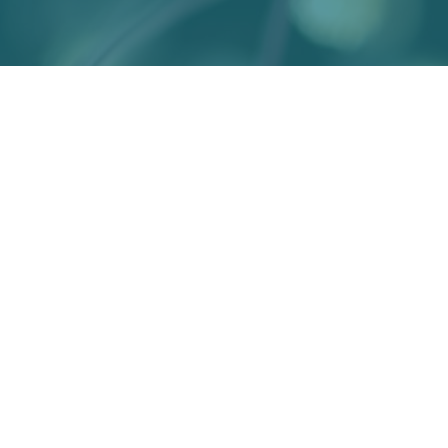
Déjanos tu correo para mandarte promocion
2025 DERECH