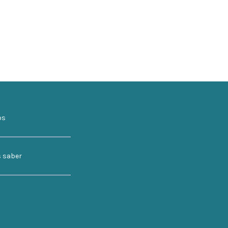
os
s saber