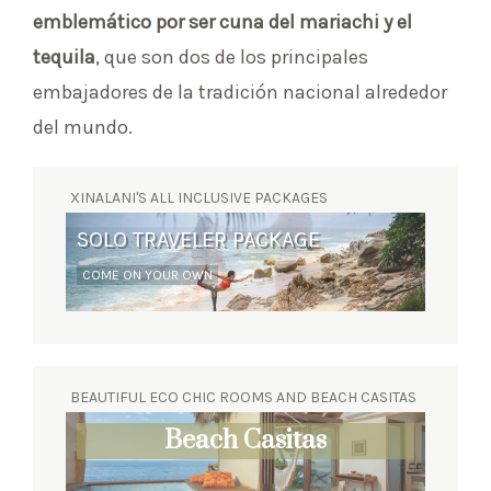
emblemático por ser cuna del mariachi y el
tequila
, que son dos de los principales
embajadores de la tradición nacional alrededor
del mundo.
XINALANI'S ALL INCLUSIVE PACKAGES
SOLO TRAVELER PACKAGE
SURF RETREAT
COME ON YOUR OWN
YOGA AND WAVES
BEAUTIFUL ECO CHIC ROOMS AND BEACH CASITAS
Eco Chic Suites
Beach Casitas